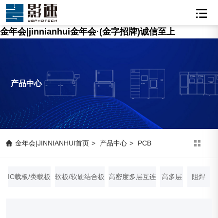
金年会|jinnianhui金年会·(金字招牌)诚信至上
产品中心
金年会|JINNIANHUI首页
>
产品中心
>
PCB
IC载板/类载板
软板/软硬结合板
高密度多层互连
高多层
阻焊