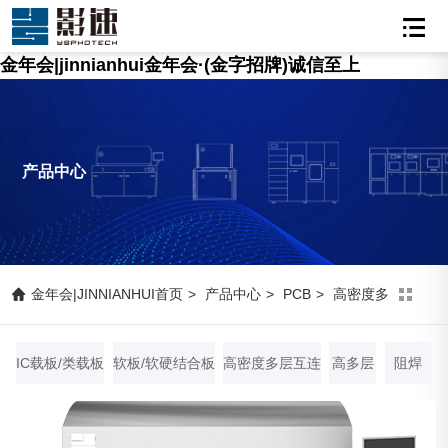
金年会|jinnianhui金年会·(金字招牌)诚信至上
产品中心
金年会|JINNIANHUI首页
>
产品中心
>
PCB
>
高密度多层互连
IC载板/类载板
软板/软硬结合板
高密度多层互连
高多层
阻焊