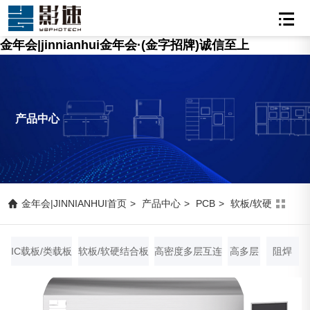
金年会|jinnianhui金年会·(金字招牌)诚信至上
产品中心
金年会|JINNIANHUI首页
>
产品中心
>
PCB
>
软板/软硬结合板
IC载板/类载板
软板/软硬结合板
高密度多层互连
高多层
阻焊