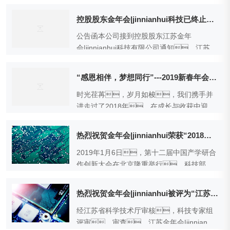
股股东的新公告函。
控股股东金年会|jinnianhui科技已终止与宝馨科技（证券代码002514.SZ）的控股子公司浙江金年会|jinnianhui关于收购本公司40%股份的交易
公告函本公司接到控股股东江苏金年
会|jinnianhui科技有限公司通知，江苏金
年会|jinnianhui科技有限公司于2025年1月22
日与江苏宝馨科技股份有限公司（证券代码
“感恩相伴，梦想同行”---2019新春年会暨表彰会议
002514.SZ，以下称“宝馨科技”）的
时光荏苒，岁月如梭，我们携手并
控股子公司浙江金年会|jinnianhui集成电路设
进走过了2018年，在成长与收获中迎来
备制造有限公司（以下称“浙江金年
了2019年。为回顾金年会|jinnianhui公
会|jinnianhui”）签署关于收购江苏金年
司2018年取得的丰硕成绩，展望充
会|jinnianhui科技有...
热烈祝贺金年会|jinnianhui荣获“2018年中国产学研合作创新示范企业”称号
满美好愿景的2019年，感恩各位同
2019年1月6日，第十二届中国产学研合
事一年来为公司发展所作出的努力与付
作创新大会在北京隆重举行，科技部部
出，公司于1月29日在无锡铂尔曼大酒店
长、全国人大常委会副委员长、全
举办2019年新春年会，希...
国政协副主席等重要领导出席。江苏金
热烈祝贺金年会|jinnianhui被评为“江苏省激光直接成像设备（LDI）工程技术研究中心”
年会|jinnianhui光电技术有限公司经中国产学
经江苏省科学技术厅审核，科技专家组
研合作创新示范专家委员会评审，被认
评审、审查，江苏金年会|jinnianhui
定为“2018年中国产学研合作创新示范企