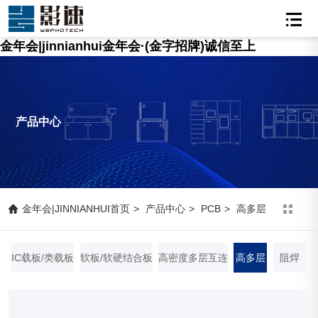
金年会|jinnianhui金年会·(金字招牌)诚信至上
产品中心
金年会|JINNIANHUI首页
>
产品中心
>
PCB
>
高多层
IC载板/类载板
软板/软硬结合板
高密度多层互连
高多层
阻焊