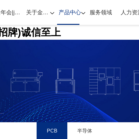
金年会|jinnianhui首页
关于金年会|jinnianhui
产品中心
服务领域
人力资
金字招牌)诚信至上
超大板
PCB
半导体