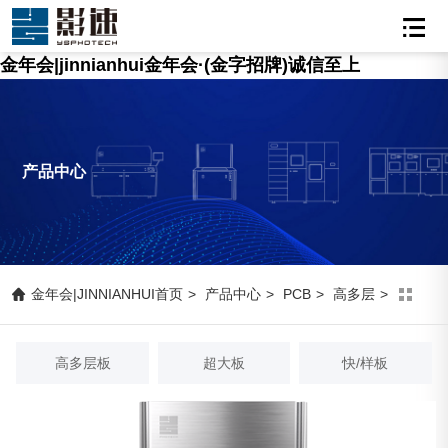
金年会|jinnianhui金年会·(金字招牌)诚信至上
产品中心
金年会|JINNIANHUI首页
>
产品中心
>
PCB
>
高多层
>
高多层
高多层板
超大板
快/样板