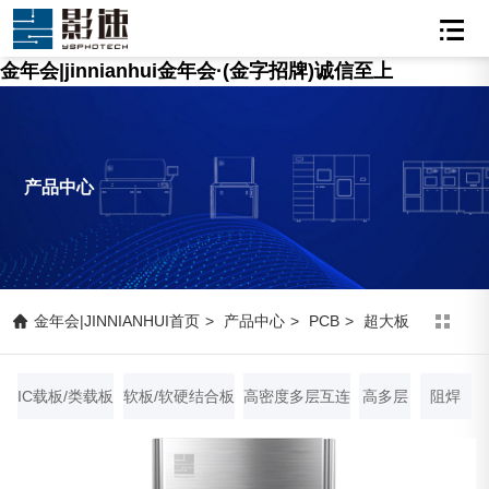
金年会|jinnianhui金年会·(金字招牌)诚信至上
产品中心
金年会|JINNIANHUI首页
>
产品中心
>
PCB
>
超大板
IC载板/类载板
软板/软硬结合板
高密度多层互连
高多层
阻焊