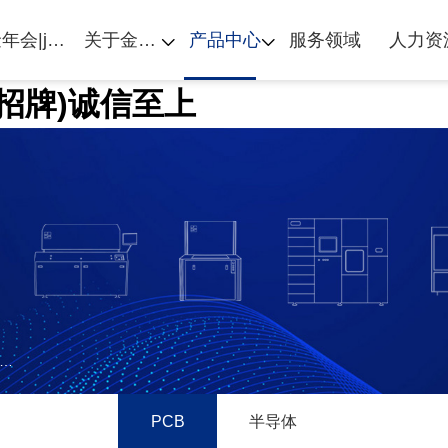
金年会|jinnianhui首页
关于金年会|jinnianhui
产品中心
服务领域
人力资
金字招牌)诚信至上
PCB
半导体