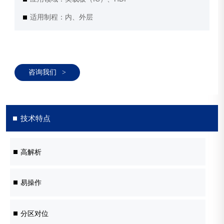
适用制程：内、外层
咨询我们
>
技术特点
高解析
易操作
分区对位