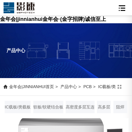
金年会|jinnianhui金年会·(金字招牌)诚信至上
产品中心
金年会|JINNIANHUI首页
>
产品中心
>
PCB
>
IC载板/类载板
IC载板/类载板
软板/软硬结合板
高密度多层互连
高多层
阻焊