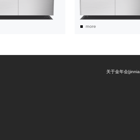
more
关于金年会|jinnia