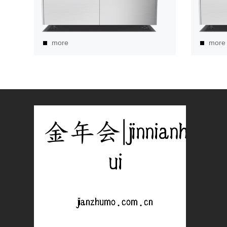
more
more