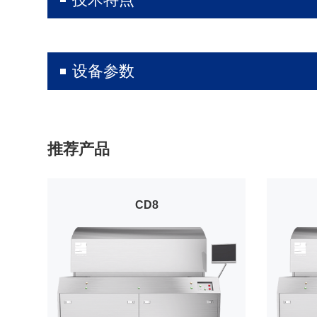
设备参数
推荐产品
CD8